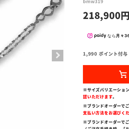
bmw319
218,900
なら
月々36
1,990
ポイント付与
※サイズバリエーショ
認いただけます
。
※ブランドオーダーで
支払い方法をお選びく
※ブランドオーダーで
（ご注文手続き時、「