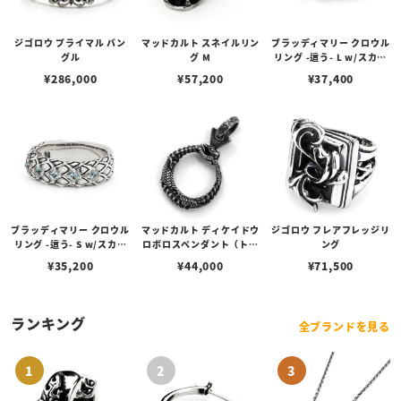
ジゴロウ プライマル バン
マッドカルト スネイルリン
ブラッディマリー クロウル
グル
グ M
リング -這う- L w/スカイ
ブルートパーズ
¥
286,000
¥
57,200
¥
37,400
ブラッディマリー クロウル
マッドカルト ディケイドウ
ジゴロウ フレアフレッジリ
リング -這う- S w/スカイ
ロボロスペンダント（トッ
ング
ブルートパーズ
プのみ）
¥
35,200
¥
44,000
¥
71,500
ランキング
全ブランドを見る