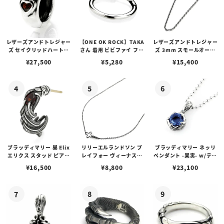
レザーズアンドトレジャー
【ONE OK ROCK】TAKA
レザーズアンドトレジャー
ズ セイクリッドハートピ
さん 着用 ビビファイ フー
ズ 3mm スモールオーバ
アス /ガーネット
プピアス
ルビーンズチェーン w/ロ
¥
27,500
¥
5,280
¥
15,400
ブスタークラスプ＆LTロ
ゴプレート
ブラッディマリー 昼 Elix
リリーエルランドソン プ
ブラッディマリー ネッリ
エリクス スタッド ピアス
レイフォー ヴィーナスチ
ペンダント -果実- w/ティ
w/ガーネット
ェーン / VENUS
アフローライト
¥
16,500
¥
8,800
¥
23,100