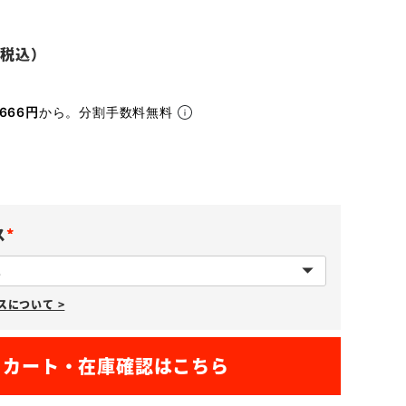
666円
から。分割手数料無料
ス
(
必
について >
須
)