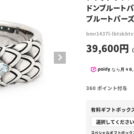
ドンブルートパ
ブルートパー
bmr1437l-lbtskbt
39,600
なら
月々6,
360
ポイント付与
有料ギフトボック
スペシャルギフトボックス