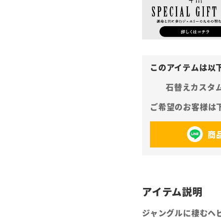
石替えカスタ
商
ジャングルに棲むヘ