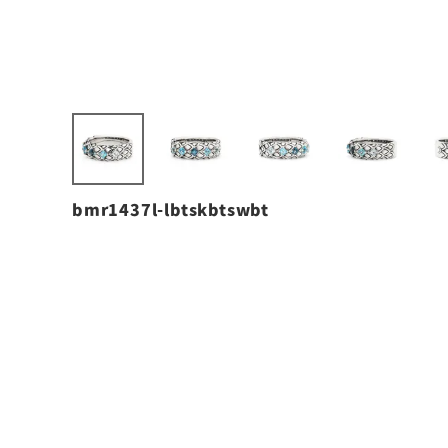
bmr1437l-lbtskbtswbt