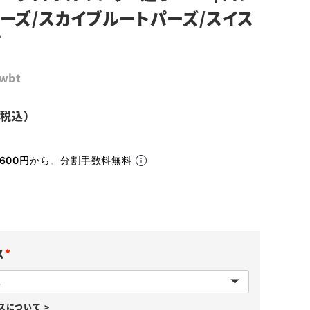
ーズ/スカイブルートパーズ/スイス
ズ
swbt
600円
から。分割手数料無料
ス
(
必
について >