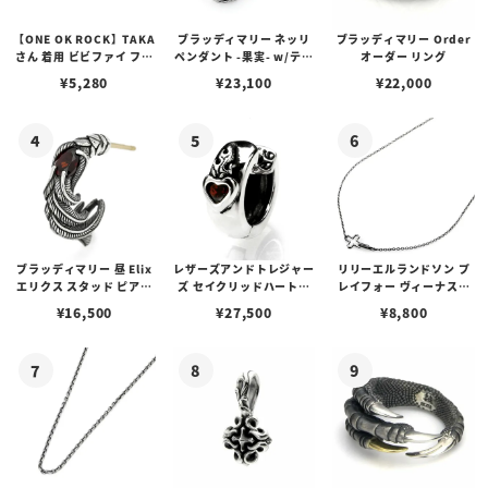
【ONE OK ROCK】TAKA
ブラッディマリー ネッリ
ブラッディマリー Order
さん 着用 ビビファイ フー
ペンダント -果実- w/ティ
オーダー リング
プピアス
アフローライト
¥
5,280
¥
23,100
¥
22,000
ブラッディマリー 昼 Elix
レザーズアンドトレジャー
リリーエルランドソン プ
エリクス スタッド ピアス
ズ セイクリッドハートピ
レイフォー ヴィーナスチ
w/ガーネット
アス /ガーネット
ェーン / VENUS
¥
16,500
¥
27,500
¥
8,800