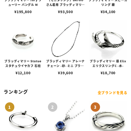
ューリー バングル M
さん着用 ブラッディマリー
リング 穂
hikuidori 火食い鳥ペンダ
¥
195,800
¥
93,500
¥
34,100
ント
ブラッディマリー Statue
ブラッディマリー アレーナ
ブラッディマリー 昼 Elix
スタチュウイヤカフ 石柱
チェーン -砂- ミニ ブラッ
エリクスリングC -水-
ク 60cm
¥
12,100
¥
39,600
¥
18,700
ランキング
全ブランドを見る