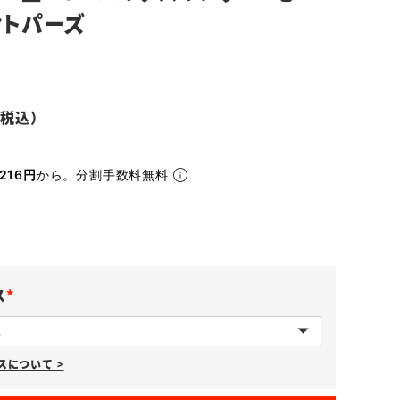
クトパーズ
216円
から。分割手数料無料
ス
(
必
について >
須