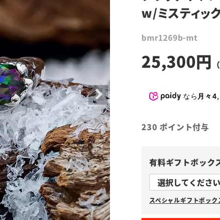
w/ミスティッ
bmr1269b-mt
25,300
なら
月々4,
230
ポイント付与
有料ギフトボック
スペシャルギフトボックス