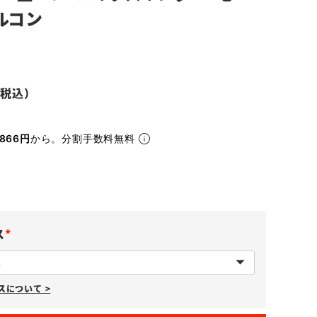
ルコン
866円
から。分割手数料無料
ス
(
必
について >
須