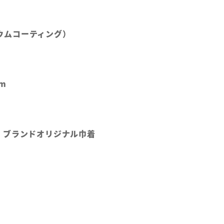
テニウムコーティング）
m
、ブランドオリジナル巾着