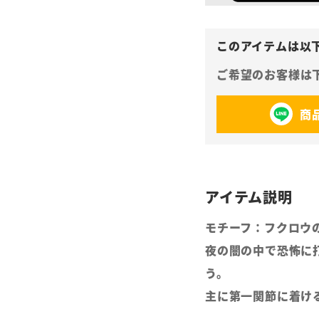
商
モチーフ：フクロウ
夜の闇の中で恐怖に
う。
主に第一関節に着け