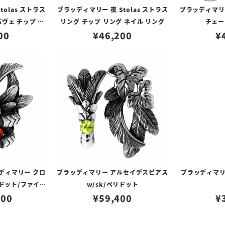
tolas ストラス
ブラッディマリー 夜 Stolas ストラス
ブラッディマリー 
ヴェ チップ リ
リング チップ リング ネイル リング
チェー
 リング
00
¥
46,200
¥
ディマリー クロ
ブラッディマリー アルセイデスピアス
ブラッディマリ
リドット/ファイヤ
w/sk/ペリドット
100
ル
¥
59,400
¥