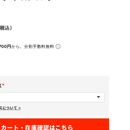
700円
から。分割手数料無料
ス
(
必
について >
須
)