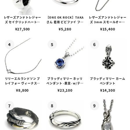
レザーズアンドトレジャー
【ONE OK ROCK】TAKA
レザーズアンドトレジャー
ズ セイクリッドハートピ
さん 着用 ビビファイ フー
ズ 3mm スモールオーバ
アス /ガーネット
プピアス
ルビーンズチェーン w/ロ
¥
27,500
¥
5,280
¥
15,400
ブスタークラスプ＆LTロ
ゴプレート
リリーエルランドソン プ
ブラッディマリー ネッリ
ブラッディマリー カーム
レイフォー ヴィーナスチ
ペンダント -果実- w/ティ
ペンダント
ェーン / VENUS
アフローライト
¥
8,800
¥
23,100
¥
14,300