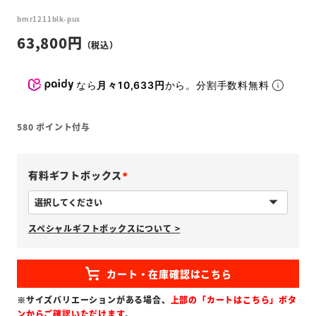
bmr1211blk-pus
63,800
なら
月々10,633円
から。分割手数料無料
580
ポイント付与
有料ギフトボックス
(
必
スペシャルギフトボックスについて >
須
)
※サイズバリエーションがある場合、
上部の「カートはこちら」ボタ
ンからご確認いただけます
。