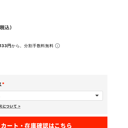
133円
から。分割手数料無料
ス
(
必
について >
須
)