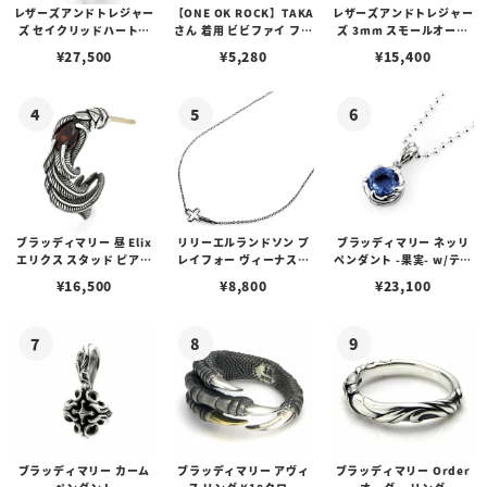
レザーズアンドトレジャー
【ONE OK ROCK】TAKA
レザーズアンドトレジャー
ズ セイクリッドハートピ
さん 着用 ビビファイ フー
ズ 3mm スモールオーバ
アス /ガーネット
プピアス
ルビーンズチェーン w/ロ
¥
27,500
¥
5,280
¥
15,400
ブスタークラスプ＆LTロ
ゴプレート
ブラッディマリー 昼 Elix
リリーエルランドソン プ
ブラッディマリー ネッリ
エリクス スタッド ピアス
レイフォー ヴィーナスチ
ペンダント -果実- w/ティ
w/ガーネット
ェーン / VENUS
アフローライト
¥
16,500
¥
8,800
¥
23,100
ブラッディマリー カーム
ブラッディマリー アヴィ
ブラッディマリー Order