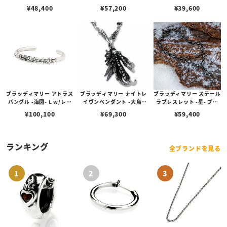
ーベリル
ック 17cm w/ダイヤモン
¥
48,400
¥
57,200
¥
39,600
ド
ブラッディマリー アトラス
ブラッディマリー ナイトレ
ブラッディマリー ステール
バングル -海図- L w/レッ
イヴンペンダント -大烏-
ラブレスレット -星- ブラ
ドダイヤモンド
w/ホワイトトパーズ
ック 19cm w/ダイヤモン
¥
100,100
¥
69,300
¥
59,400
ド
ランキング
全ブランドを見る