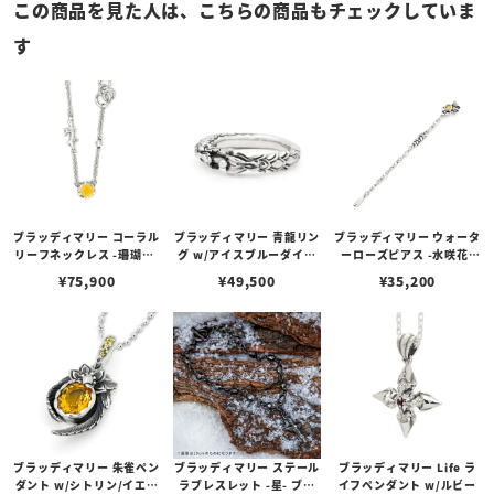
この商品を見た人は、こちらの商品もチェックしていま
す
ブラッディマリー コーラル
ブラッディマリー 青龍リン
ブラッディマリー ウォータ
リーフネックレス -珊瑚礁-
グ w/アイスブルーダイヤ
ーローズピアス -水咲花-
w/ホワイトオパール
モンド
（左耳用） w/ホワイトオ
¥
75,900
¥
49,500
¥
35,200
パール
ブラッディマリー 朱雀ペン
ブラッディマリー ステール
ブラッディマリー Life ラ
ダント w/シトリン/イエロ
ラブレスレット -星- ブラ
イフペンダント w/ルビー