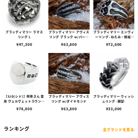
ブラッディマリー ラマス
ブラッディマリー アヴィス
ブラッディマリー エンヴィ
リング L
リング ブラック w/パープ
ーリング -ねたみ・嫉妬-
ルサファイア
w/ダイヤモンド
¥
47,300
¥
63,800
¥
72,600
【SID(シド)】明希さん 着
ブラッディマリー アヴィス
ブラッディマリー ウィッシ
用 ヴェルヴェットラウンジ
リング w/ダイヤモンド
ュリング -願望-
Oval scale オーバルスケ
¥
74,800
¥
63,800
¥
33,000
ールリング ダイヤモンド
ランキング
全ブランドを見る