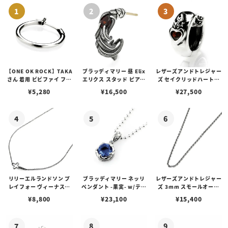
【ONE OK ROCK】TAKA
ブラッディマリー 昼 Elix
レザーズアンドトレジャー
さん 着用 ビビファイ フー
エリクス スタッド ピアス
ズ セイクリッドハートピ
プピアス
w/ガーネット
アス /ガーネット
¥
5,280
¥
16,500
¥
27,500
リリーエルランドソン プ
ブラッディマリー ネッリ
レザーズアンドトレジャー
レイフォー ヴィーナスチ
ペンダント -果実- w/ティ
ズ 3mm スモールオーバ
ェーン / VENUS
アフローライト
ルビーンズチェーン w/ロ
¥
8,800
¥
23,100
¥
15,400
ブスタークラスプ＆LTロ
ゴプレート