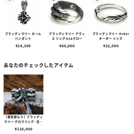
ブラッディマリー カーム
ブラッディマリー アヴィ
ブラッディマリー Order
ペンダント
ス リング K18クロー
オーダー リング
¥
14,300
¥
66,000
¥
22,000
あなたのチェックしたアイテム
【要見積もり】ブラッディ
マリー グロウリング -生え
る- w/ミスティックトパー
¥
110,000
ズ