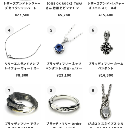
レザーズアンドトレジャー
【ONE OK ROCK】TAKA
レザーズアンドトレジャー
ズ セイクリッドハートピ
さん 着用 ビビファイ フー
ズ 3mm スモールオーバ
アス /ガーネット
プピアス
ルビーンズチェーン w/ロ
¥
27,500
¥
5,280
¥
15,400
ブスタークラスプ＆LTロ
ゴプレート
リリーエルランドソン プ
ブラッディマリー ネッリ
ブラッディマリー カーム
レイフォー ヴィーナスチ
ペンダント -果実- w/ティ
ペンダント
ェーン / VENUS
アフローライト
¥
8,800
¥
23,100
¥
14,300
ブラッディマリー アヴィ
ブラッディマリー Order
ジゴロウ スネイプス シル