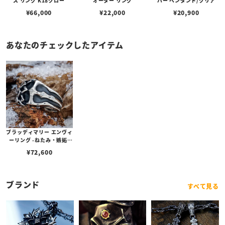
ス リング K18クロー
オーダー リング
バー ペンダント/クリア
¥
66,000
¥
22,000
¥
20,900
あなたのチェックしたアイテム
ブラッディマリー エンヴィ
ーリング -ねたみ・嫉妬-
w/ダイヤモンド
¥
72,600
ブランド
すべて見る