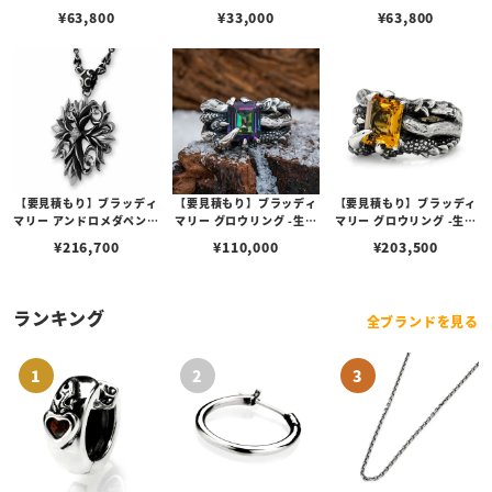
ルサファイア
¥
63,800
¥
33,000
¥
63,800
【要見積もり】ブラッディ
【要見積もり】ブラッディ
【要見積もり】ブラッディ
マリー アンドロメダペンダ
マリー グロウリング -生え
マリー グロウリング -生え
ント w/ダイヤモンド
る- w/ミスティックトパー
る- w/イエローベリル
¥
216,700
¥
110,000
¥
203,500
ズ
ランキング
全ブランドを見る