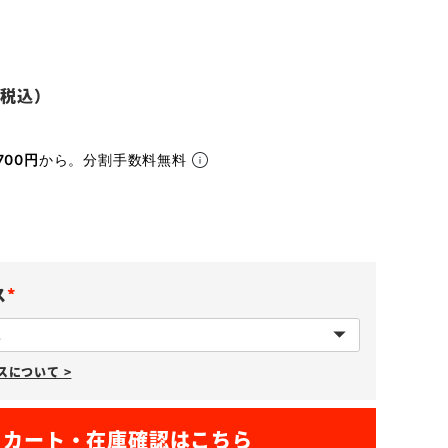
700円
から。分割手数料無料
ス
(
必
について >
須
)