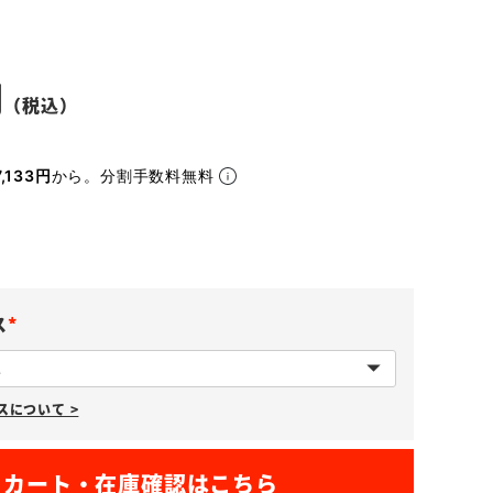
,133円
から。分割手数料無料
ス
(
必
について >
須
)