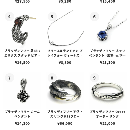
¥
27,500
¥
5,280
¥
15,400
ブスタークラスプ＆LTロ
ゴプレート
ブラッディマリー 昼 Elix
リリーエルランドソン プ
ブラッディマリー ネッリ
エリクス スタッド ピアス
レイフォー ヴィーナスチ
ペンダント -果実- w/ティ
w/ガーネット
ェーン / VENUS
アフローライト
¥
16,500
¥
8,800
¥
23,100
ブラッディマリー カーム
ブラッディマリー アヴィ
ブラッディマリー Order
ペンダント
ス リング K18クロー
オーダー リング
¥
14,300
¥
66,000
¥
22,000