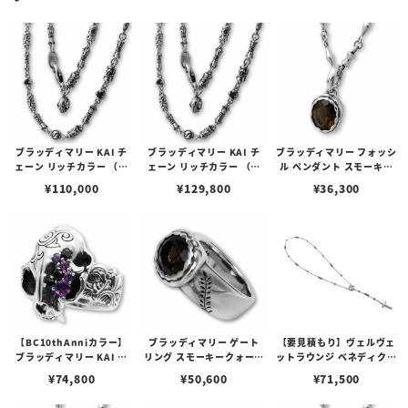
ブラッディマリー KAI チ
ブラッディマリー KAI チ
ブラッディマリー フォッシ
ェーン リッチカラー （極
ェーン リッチカラー （極
ル ペンダント スモーキー
彩色） 50cm
彩色） 60cm
クォーツ 化石
¥
110,000
¥
129,800
¥
36,300
【BC10thAnniカラー】
ブラッディマリー ゲート
【要見積もり】ヴェルヴェ
ブラッディマリー KAI リ
リング スモーキークォーツ
ットラウンジ ベネディクシ
ング クールカラー
門
ョン ネックレス/アメシス
¥
74,800
¥
50,600
¥
71,500
ト