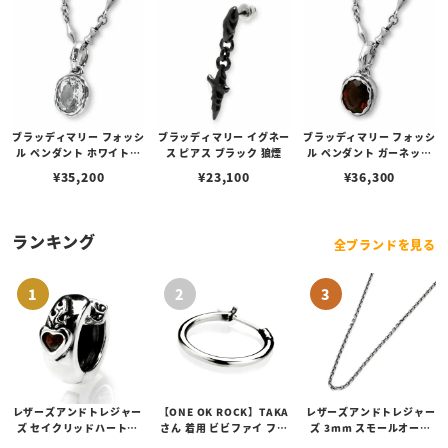
ブラッディマリー フォッシ
ブラッディマリー イグネー
ブラッディマリー フォッシ
ル ペンダント ホワイトト
ス ピアス ブラック 狼煙
ル ペンダント ガーネット
パーズ 化石
化石
¥
35,200
¥
23,100
¥
36,300
ランキング
全ブランドを見る
レザーズアンドトレジャー
【ONE OK ROCK】TAKA
レザーズアンドトレジャー
ズ セイクリッドハートピ
さん 着用 ビビファイ フー
ズ 3mm スモールオーバ
アス /ガーネット
プピアス
ルビーンズチェーン w/ロ