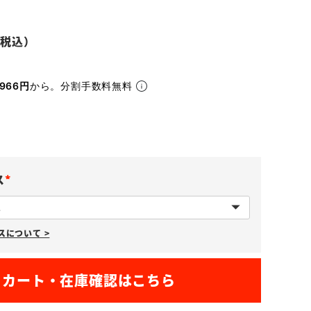
966円
から。分割手数料無料
ス
(
必
について >
須
)