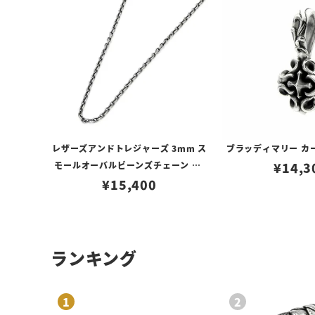
レザーズアンドトレジャーズ 3mm ス
ブラッディマリー カ
モールオーバルビーンズチェーン w/
¥
14,3
ロブスタークラスプ＆LTロゴプレート
¥
15,400
ランキング