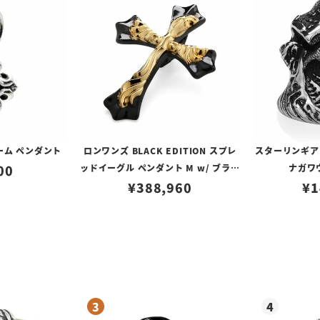
ーム ペンダント
ロンワンズ BLACK EDITION スプレ
スターリンギア
00
ッドイーグル ペンダント M w/ ブラッ
ナガワ
クコーティング w/ K18イエローゴー
¥
388,960
¥
1
ルド フュージョン