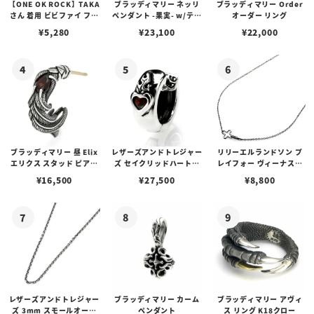
【ONE OK ROCK】TAKA
ブラッディマリー ネッリ
ブラッディマリー Order
さん 着用 ビビファイ フー
ペンダント -果実- w/ティ
オーダー リング
プピアス
アフローライト
¥
5,280
¥
23,100
¥
22,000
ブラッディマリー 昼 Elix
レザーズアンドトレジャー
リリーエルランドソン プ
エリクス スタッド ピアス
ズ セイクリッドハートピ
レイフォー ヴィーナスチ
w/ガーネット
アス /ガーネット
ェーン / VENUS
¥
16,500
¥
27,500
¥
8,800
レザーズアンドトレジャー
ブラッディマリー カーム
ブラッディマリー アヴィ
ズ 3mm スモールオーバ
ペンダント
ス リング K18クロー