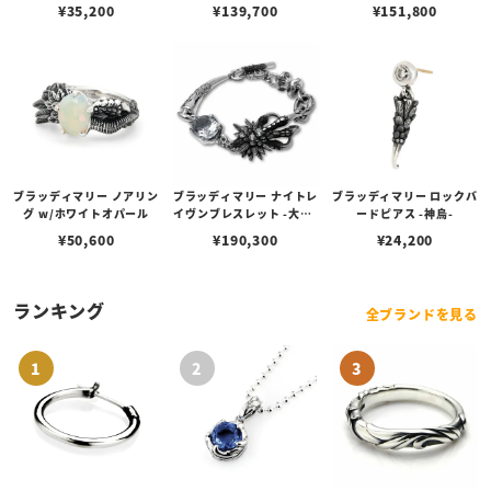
パーズ 化石
¥
35,200
¥
139,700
¥
151,800
ブラッディマリー ノアリン
ブラッディマリー ナイトレ
ブラッディマリー ロックバ
グ w/ホワイトオパール
イヴンブレスレット -大烏-
ードピアス -神烏-
S（19cm）
¥
50,600
¥
190,300
¥
24,200
ランキング
全ブランドを見る