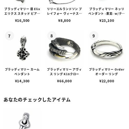
ブラッディマリー 昼 Elix
リリーエルランドソン プ
ブラッディマリー ネッリ
エリクス スタッド ピアス
レイフォー ヴィーナスチ
ペンダント -果実- w/ティ
w/ガーネット
ェーン / VENUS
アフローライト
¥
16,500
¥
8,800
¥
23,100
ブラッディマリー カーム
ブラッディマリー アヴィ
ブラッディマリー Order
ペンダント
ス リング K18クロー
オーダー リング
¥
14,300
¥
66,000
¥
22,000
あなたのチェックしたアイテム