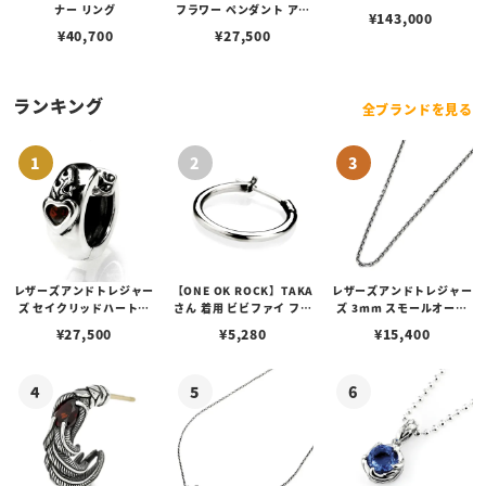
ナー リング
フラワー ペンダント アマ
¥
143,000
ゾナイト 野草
¥
40,700
¥
27,500
ランキング
全ブランドを見る
レザーズアンドトレジャー
【ONE OK ROCK】TAKA
レザーズアンドトレジャー
ズ セイクリッドハートピ
さん 着用 ビビファイ フー
ズ 3mm スモールオーバ
アス /ガーネット
プピアス
ルビーンズチェーン w/ロ
¥
27,500
¥
5,280
¥
15,400
ブスタークラスプ＆LTロ
ゴプレート