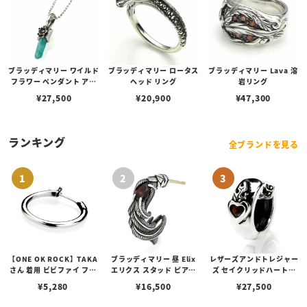
ブラッディマリー ワイルド
ブラッディマリー ロータス
ブラッディマリー Lava 溶
フラワー ペンダント アマ
ヘッド リング
岩リング
ゾナイト 野草
¥
27,500
¥
20,900
¥
47,300
ランキング
全ブランドを見る
【ONE OK ROCK】TAKA
ブラッディマリー 昼 Elix
レザーズアンドトレジャー
さん 着用 ビビファイ フー
エリクス スタッド ピアス
ズ セイクリッドハートピ
プピアス
w/ガーネット
アス /ガーネット
¥
5,280
¥
16,500
¥
27,500