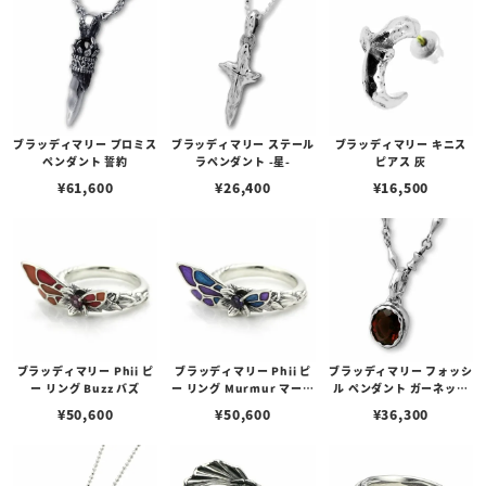
ブラッディマリー プロミス
ブラッディマリー ステール
ブラッディマリー キニス
ペンダント 誓約
ラペンダント -星-
ピアス 灰
¥
61,600
¥
26,400
¥
16,500
ブラッディマリー Phii ピ
ブラッディマリー Phii ピ
ブラッディマリー フォッシ
ー リング Buzz バズ
ー リング Murmur マーマ
ル ペンダント ガーネット
ー
化石
¥
50,600
¥
50,600
¥
36,300