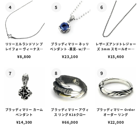
リリーエルランドソン プ
ブラッディマリー ネッリ
レザーズアンドトレジャー
レイフォー ヴィーナスチ
ペンダント -果実- w/ティ
ズ 3mm スモールオーバ
ェーン / VENUS
アフローライト
ルビーンズチェーン w/ロ
¥
8,800
¥
23,100
¥
15,400
ブスタークラスプ＆LTロ
ゴプレート
ブラッディマリー カーム
ブラッディマリー アヴィ
ブラッディマリー Order
ペンダント
ス リング K18クロー
オーダー リング
¥
14,300
¥
66,000
¥
22,000