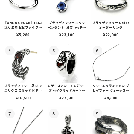
【ONE OK ROCK】TAKA
ブラッディマリー ネッリ
ブラッディマリー Order
さん 着用 ビビファイ フー
ペンダント -果実- w/ティ
オーダー リング
プピアス
アフローライト
¥
5,280
¥
23,100
¥
22,000
ブラッディマリー 昼 Elix
レザーズアンドトレジャー
リリーエルランドソン プ
エリクス スタッド ピアス
ズ セイクリッドハートピ
レイフォー ヴィーナスチ
w/ガーネット
アス /ガーネット
ェーン / VENUS
¥
16,500
¥
27,500
¥
8,800