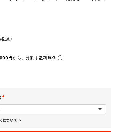
800円
から。分割手数料無料
ス
(
必
について >
須