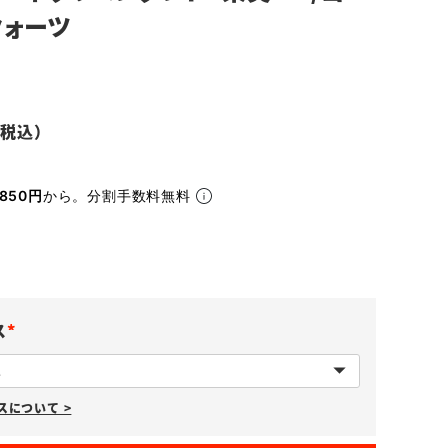
クォーツ
850円
から。分割手数料無料
ス
(
必
について >
須