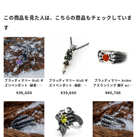
この商品を見た人は、こちらの商品もチェックしていま
す
ブラッディマリー Gizli ギ
ブラッディマリー Gizli ギ
ブラッディマリー Aslan
ズリペンダント -秘密- w/
ズリペンダント -秘密- w/
アスランリング 獅子 w/フ
アメシスト/パープルサフ
スモーキークォーツ
ァイヤーオパール
¥
39,600
¥
39,600
¥
40,700
ァイア