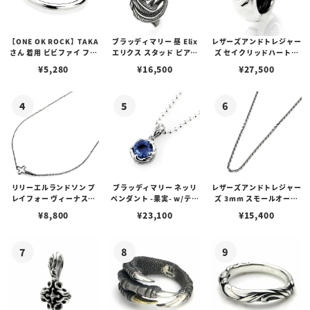
【ONE OK ROCK】TAKA
ブラッディマリー 昼 Elix
レザーズアンドトレジャー
さん 着用 ビビファイ フー
エリクス スタッド ピアス
ズ セイクリッドハートピ
プピアス
w/ガーネット
アス /ガーネット
¥
5,280
¥
16,500
¥
27,500
リリーエルランドソン プ
ブラッディマリー ネッリ
レザーズアンドトレジャー
レイフォー ヴィーナスチ
ペンダント -果実- w/ティ
ズ 3mm スモールオーバ
ェーン / VENUS
アフローライト
ルビーンズチェーン w/ロ
¥
8,800
¥
23,100
¥
15,400
ブスタークラスプ＆LTロ
ゴプレート