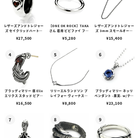
レザーズアンドトレジャー
【ONE OK ROCK】TAKA
レザーズアンドトレジャー
ズ セイクリッドハートピ
さん 着用 ビビファイ フー
ズ 3mm スモールオーバ
アス /ガーネット
プピアス
ルビーンズチェーン w/ロ
¥
27,500
¥
5,280
¥
15,400
ブスタークラスプ＆LTロ
ゴプレート
ブラッディマリー 昼 Elix
リリーエルランドソン プ
ブラッディマリー ネッリ
エリクス スタッド ピアス
レイフォー ヴィーナスチ
ペンダント -果実- w/ティ
w/ガーネット
ェーン / VENUS
アフローライト
¥
16,500
¥
8,800
¥
23,100