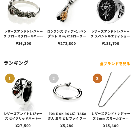
レザーズアンドトレジャー
ロンワンズ ティアベルペン
レザーズアンドトレジャー
ズ ナロースクロールハート
ダント M w/K18ローズゴ
ズ スペシャルエディション
リング ガーネット
ールドフュージョン
リング w/エスタブリッシ
¥
36,300
¥
272,800
¥
183,700
ュクロス w/ダイヤモンド
（クロス） w/スティング
レイ（ブラック）
ランキング
全ブランドを見る
レザーズアンドトレジャー
【ONE OK ROCK】TAKA
レザーズアンドトレジャー
ズ セイクリッドハートピ
さん 着用 ビビファイ フー
ズ 3mm スモールオーバ
アス /ガーネット
プピアス
ルビーンズチェーン w/ロ
¥
27,500
¥
5,280
¥
15,400
ブスタークラスプ＆LTロ
ゴプレート