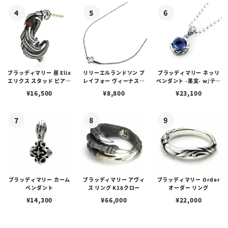
ブラッディマリー 昼 Elix
リリーエルランドソン プ
ブラッディマリー ネッリ
エリクス スタッド ピアス
レイフォー ヴィーナスチ
ペンダント -果実- w/ティ
w/ガーネット
ェーン / VENUS
アフローライト
¥
16,500
¥
8,800
¥
23,100
ブラッディマリー カーム
ブラッディマリー アヴィ
ブラッディマリー Order
ペンダント
ス リング K18クロー
オーダー リング
¥
14,300
¥
66,000
¥
22,000