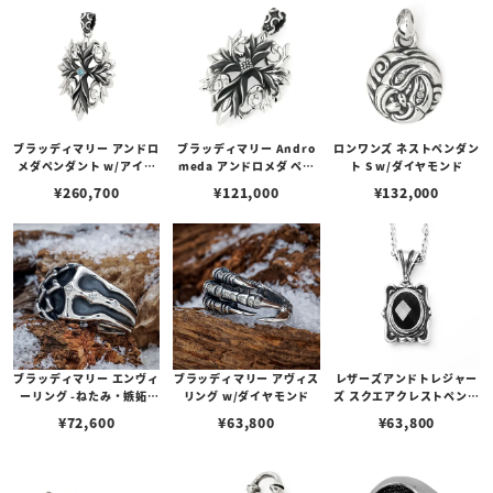
ブラッディマリー アンドロ
ブラッディマリー Andro
ロンワンズ ネストペンダン
メダペンダント w/アイス
meda アンドロメダ ペン
ト S w/ダイヤモンド
ブルーダイヤモンド
ダント
¥
260,700
¥
121,000
¥
132,000
ブラッディマリー エンヴィ
ブラッディマリー アヴィス
レザーズアンドトレジャー
ーリング -ねたみ・嫉妬-
リング w/ダイヤモンド
ズ スクエアクレストペンダ
w/ダイヤモンド
ント（プレーン） w/オニ
¥
72,600
¥
63,800
¥
63,800
キス（カット）（トップの
み）