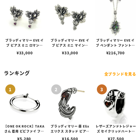
ブラッディマリー EVE イ
ブラッディマリー EVE イ
ブラッディマリー EVE イ
ブ ピアス ミニ ロマンス
ブ ピアス ミニ マインド
ブ ペンダント ファントム
（恋）
（心）
（幻）
¥
33,000
¥
33,000
¥
216,700
ランキング
全ブランドを見る
【ONE OK ROCK】TAKA
ブラッディマリー 昼 Elix
レザーズアンドトレジャー
さん 着用 ビビファイ フー
エリクス スタッド ピアス
ズ セイクリッドハートピ
プピアス
w/ガーネット
アス /ガーネット
¥
5,280
¥
16,500
¥
27,500