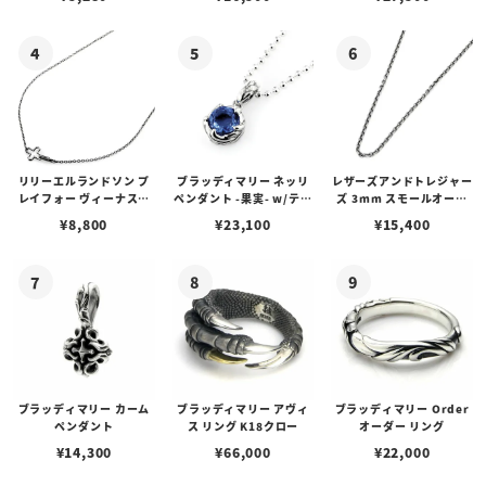
リリーエルランドソン プ
ブラッディマリー ネッリ
レザーズアンドトレジャー
レイフォー ヴィーナスチ
ペンダント -果実- w/ティ
ズ 3mm スモールオーバ
ェーン / VENUS
アフローライト
ルビーンズチェーン w/ロ
¥
8,800
¥
23,100
¥
15,400
ブスタークラスプ＆LTロ
ゴプレート
ブラッディマリー カーム
ブラッディマリー アヴィ
ブラッディマリー Order
ペンダント
ス リング K18クロー
オーダー リング
¥
14,300
¥
66,000
¥
22,000