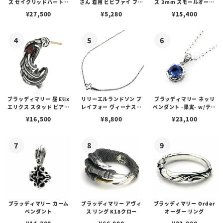
ズ セイクリッドハートピ
さん 着用 ビビファイ フー
ズ 3mm スモールオーバ
アス /ガーネット
プピアス
ルビーンズチェーン w/ロ
¥
27,500
¥
5,280
¥
15,400
ブスタークラスプ＆LTロ
ゴプレート
ブラッディマリー 昼 Elix
リリーエルランドソン プ
ブラッディマリー ネッリ
エリクス スタッド ピアス
レイフォー ヴィーナスチ
ペンダント -果実- w/ティ
w/ガーネット
ェーン / VENUS
アフローライト
¥
16,500
¥
8,800
¥
23,100
ブラッディマリー カーム
ブラッディマリー アヴィ
ブラッディマリー Order
ペンダント
ス リング K18クロー
オーダー リング