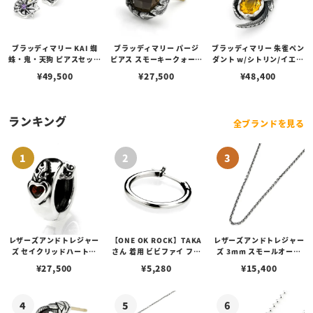
ブラッディマリー KAI 蜘
ブラッディマリー パージ
ブラッディマリー 朱雀ペン
蛛・鬼・天狗 ピアスセット
ピアス スモーキークォーツ
ダント w/シトリン/イエロ
w/アメシスト/ファイアオ
（チェスカット）
ーベリル
¥
49,500
¥
27,500
¥
48,400
パール/ブラックスピネル
ランキング
全ブランドを見る
レザーズアンドトレジャー
【ONE OK ROCK】TAKA
レザーズアンドトレジャー
ズ セイクリッドハートピ
さん 着用 ビビファイ フー
ズ 3mm スモールオーバ
アス /ガーネット
プピアス
ルビーンズチェーン w/ロ
¥
27,500
¥
5,280
¥
15,400
ブスタークラスプ＆LTロ
ゴプレート