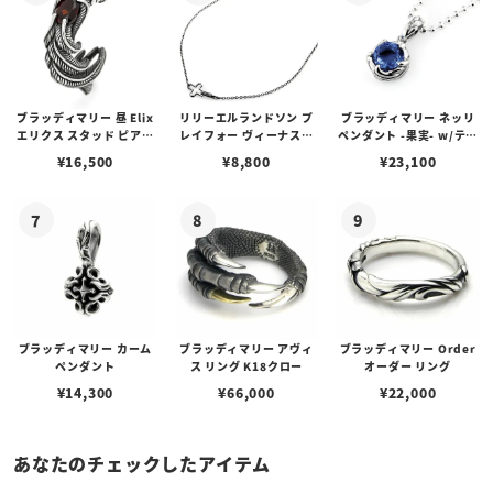
ブラッディマリー 昼 Elix
リリーエルランドソン プ
ブラッディマリー ネッリ
エリクス スタッド ピアス
レイフォー ヴィーナスチ
ペンダント -果実- w/ティ
w/ガーネット
ェーン / VENUS
アフローライト
¥
16,500
¥
8,800
¥
23,100
ブラッディマリー カーム
ブラッディマリー アヴィ
ブラッディマリー Order
ペンダント
ス リング K18クロー
オーダー リング
¥
14,300
¥
66,000
¥
22,000
あなたのチェックしたアイテム