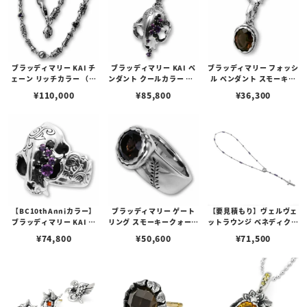
ブラッディマリー KAI チ
ブラッディマリー KAI ペ
ブラッディマリー フォッシ
ェーン リッチカラー （極
ンダント クールカラー （B
ル ペンダント スモーキー
彩色） 50cm
C10thAnniカラー）
クォーツ 化石
¥
110,000
¥
85,800
¥
36,300
【BC10thAnniカラー】
ブラッディマリー ゲート
【要見積もり】ヴェルヴェ
ブラッディマリー KAI リ
リング スモーキークォーツ
ットラウンジ ベネディクシ
ング クールカラー
門
ョン ネックレス/アメシス
¥
74,800
¥
50,600
¥
71,500
ト