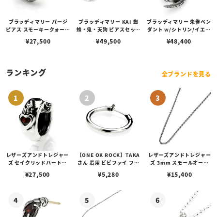
ブラッディマリー パージ
ブラッディマリー KAI 蜘
ブラッディマリー 朱雀ペン
ピアス スモーキークォーツ
蛛・鬼・天狗 ピアスセット
ダント w/シトリン/イエロ
（チェスカット）
w/アメシスト/ファイアオ
ーベリル
¥
27,500
¥
49,500
¥
48,400
パール/ブラックスピネル
ランキング
全ブランドを見る
レザーズアンドトレジャー
【ONE OK ROCK】TAKA
レザーズアンドトレジャー
ズ セイクリッドハートピ
さん 着用 ビビファイ フー
ズ 3mm スモールオーバ
アス /ガーネット
プピアス
ルビーンズチェーン w/ロ
¥
27,500
¥
5,280
¥
15,400
ブスタークラスプ＆LTロ
ゴプレート