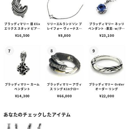
ブラッディマリー 昼 Elix
リリーエルランドソン プ
ブラッディマリー ネッリ
エリクス スタッド ピアス
レイフォー ヴィーナスチ
ペンダント -果実- w/ティ
w/ガーネット
ェーン / VENUS
アフローライト
¥
16,500
¥
8,800
¥
23,100
ブラッディマリー カーム
ブラッディマリー アヴィ
ブラッディマリー Order
ペンダント
ス リング K18クロー
オーダー リング
¥
14,300
¥
66,000
¥
22,000
あなたのチェックしたアイテム