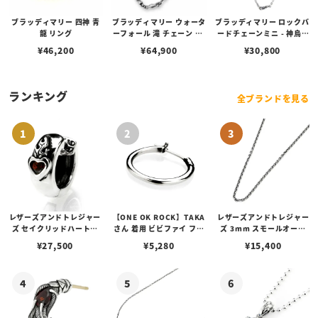
ブラッディマリー 四神 青
ブラッディマリー ウォータ
ブラッディマリー ロックバ
龍 リング
ーフォール 滝 チェーン 50
ードチェーンミニ - 神烏 -
cm
50cm
¥
46,200
¥
64,900
¥
30,800
ランキング
全ブランドを見る
レザーズアンドトレジャー
【ONE OK ROCK】TAKA
レザーズアンドトレジャー
ズ セイクリッドハートピ
さん 着用 ビビファイ フー
ズ 3mm スモールオーバ
アス /ガーネット
プピアス
ルビーンズチェーン w/ロ
¥
27,500
¥
5,280
¥
15,400
ブスタークラスプ＆LTロ
ゴプレート