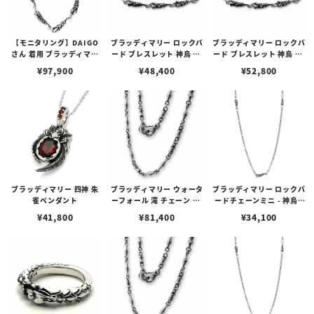
【モニタリング】DAIGO
ブラッディマリー ロックバ
ブラッディマリー ロックバ
さん 着用 ブラッディマリ
ード ブレスレット 神烏 17
ード ブレスレット 神烏 19
ー ロックバード 神烏 チェ
cm
cm
¥
97,900
¥
48,400
¥
52,800
ーン/50cm
ブラッディマリー 四神 朱
ブラッディマリー ウォータ
ブラッディマリー ロックバ
雀ペンダント
ーフォール 滝 チェーン 60
ードチェーンミニ - 神烏 -
cm
60cm
¥
41,800
¥
81,400
¥
34,100