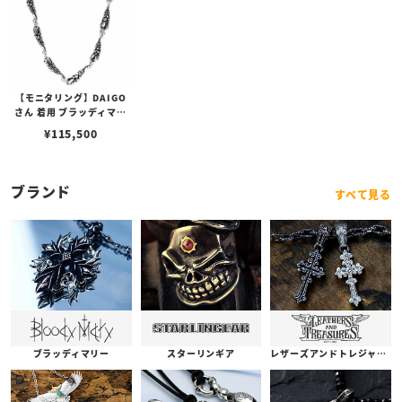
【モニタリング】DAIGO
さん 着用 ブラッディマリ
ー ロックバード 神烏 チェ
¥
115,500
ーン/60cm
ブランド
すべて見る
ブラッディマリー
スターリンギア
レザーズアンドトレジャーズ