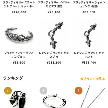
ブラッディマリー ステール
ブラッディマリー イグネー
ブラッディマリー ウィッシ
ラ ＆ アレーナ セット ネッ
ス ピアス 狼煙
ュリング -願望-
クレス ブラック
¥
176,000
¥
23,100
¥
33,000
ブラッディマリー ラマス
ロンワンズ リンクド クラ
ロンワンズ リンクド クラ
バングル M
スプ M
スプ S
¥
83,600
¥
211,200
¥
158,400
ランキング
全ブランドを見る