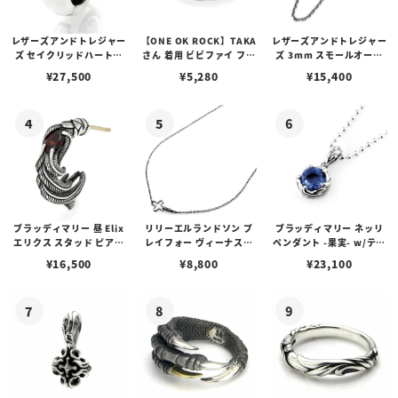
レザーズアンドトレジャー
【ONE OK ROCK】TAKA
レザーズアンドトレジャー
ズ セイクリッドハートピ
さん 着用 ビビファイ フー
ズ 3mm スモールオーバ
アス /ガーネット
プピアス
ルビーンズチェーン w/ロ
¥
27,500
¥
5,280
¥
15,400
ブスタークラスプ＆LTロ
ゴプレート
ブラッディマリー 昼 Elix
リリーエルランドソン プ
ブラッディマリー ネッリ
エリクス スタッド ピアス
レイフォー ヴィーナスチ
ペンダント -果実- w/ティ
w/ガーネット
ェーン / VENUS
アフローライト
¥
16,500
¥
8,800
¥
23,100