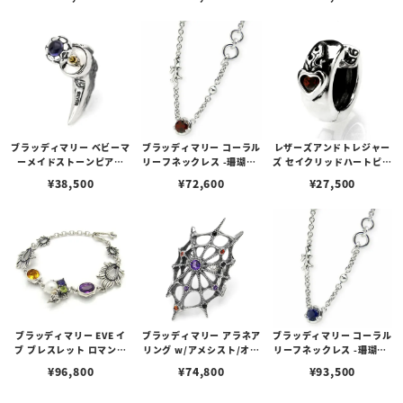
ブラッディマリー ベビーマ
ブラッディマリー コーラル
レザーズアンドトレジャー
ーメイドストーンピアス
リーフネックレス -珊瑚礁-
ズ セイクリッドハートピア
w/アイオライト
w/ガーネット
ス /ガーネット
¥
38,500
¥
72,600
¥
27,500
ブラッディマリー EVE イ
ブラッディマリー アラネア
ブラッディマリー コーラル
ブ ブレスレット ロマンス
リング w/アメシスト/オレ
リーフネックレス -珊瑚礁-
（恋）
ンジサファイア/ブラック
w/アイオライト
¥
96,800
¥
74,800
¥
93,500
スピネル