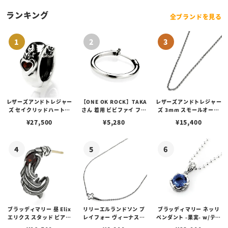
ランキング
全ブランドを見る
レザーズアンドトレジャー
【ONE OK ROCK】TAKA
レザーズアンドトレジャー
ズ セイクリッドハートピ
さん 着用 ビビファイ フー
ズ 3mm スモールオーバ
アス /ガーネット
プピアス
ルビーンズチェーン w/ロ
¥
27,500
¥
5,280
¥
15,400
ブスタークラスプ＆LTロ
ゴプレート
ブラッディマリー 昼 Elix
リリーエルランドソン プ
ブラッディマリー ネッリ
エリクス スタッド ピアス
レイフォー ヴィーナスチ
ペンダント -果実- w/ティ
w/ガーネット
ェーン / VENUS
アフローライト