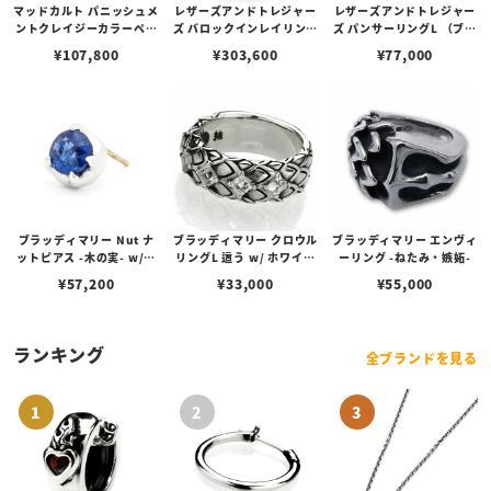
マッドカルト パニッシュメ
レザーズアンドトレジャー
レザーズアンドトレジャー
ントクレイジーカラーペン
ズ バロックインレイリング
ズ パンサーリングL （ブラ
ダント
w/スパニッシュガレオン
ックカスタム）
¥
107,800
¥
303,600
¥
77,000
クロス w/dia/garnet/ga
rnet
ブラッディマリー Nut ナ
ブラッディマリー クロウル
ブラッディマリー エンヴィ
ットピアス -木の実- w/カ
リングL 這う w/ ホワイト
ーリング -ねたみ・嫉妬-
イヤナイト
トパーズ
¥
57,200
¥
33,000
¥
55,000
ランキング
全ブランドを見る