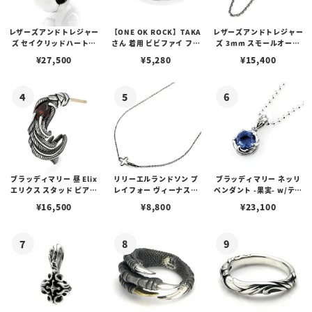
レザーズアンドトレジャー
【ONE OK ROCK】TAKA
レザーズアンドトレジャー
ズ セイクリッドハートピ
さん 着用 ビビファイ フー
ズ 3mm スモールオーバ
アス /ガーネット
プピアス
ルビーンズチェーン w/ロ
¥
27,500
¥
5,280
¥
15,400
ブスタークラスプ＆LTロ
ゴプレート
ブラッディマリー 昼 Elix
リリーエルランドソン プ
ブラッディマリー ネッリ
エリクス スタッド ピアス
レイフォー ヴィーナスチ
ペンダント -果実- w/ティ
w/ガーネット
ェーン / VENUS
アフローライト
¥
16,500
¥
8,800
¥
23,100