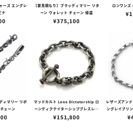
ャーズ エングレ
【要見積もり】ブラッディマリー リタ
ロンワンズ 
ビナ
ーン ウォレット チェーン 帰還
¥
1
00
¥
375,100
ディマリー リボ
マッドカルト Lone Dictatorship ロ
レザーズアンド
 チェーン
ーンディクテイターシップブレスレッ
ングレイブリ
600
¥
151,800
ト
¥