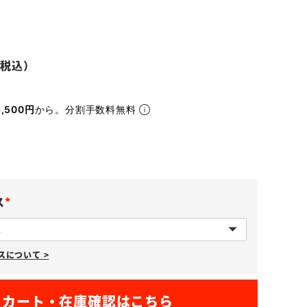
,500円
から。分割手数料無料
ス
(
必
について >
須
)