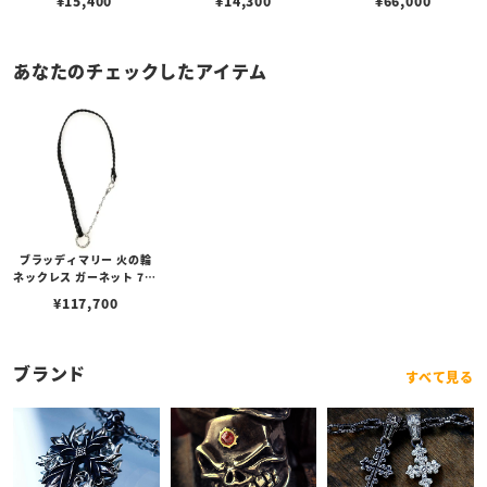
¥
15,400
¥
14,300
¥
66,000
ブスタークラスプ＆LTロ
ゴプレート
あなたのチェックしたアイテム
ブラッディマリー 火の輪
ネックレス ガーネット 70c
m
¥
117,700
ブランド
すべて見る