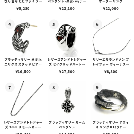
さん 着用 ビビファイ フー
ペンダント -果実- w/ティ
オーダー リング
プピアス
アフローライト
¥
5,280
¥
23,100
¥
22,000
ブラッディマリー 昼 Elix
レザーズアンドトレジャー
リリーエルランドソン プ
エリクス スタッド ピアス
ズ セイクリッドハートピ
レイフォー ヴィーナスチ
w/ガーネット
アス /ガーネット
ェーン / VENUS
¥
16,500
¥
27,500
¥
8,800
レザーズアンドトレジャー
ブラッディマリー カーム
ブラッディマリー アヴィ
ズ 3mm スモールオーバ
ペンダント
ス リング K18クロー
ルビーンズチェーン w/ロ