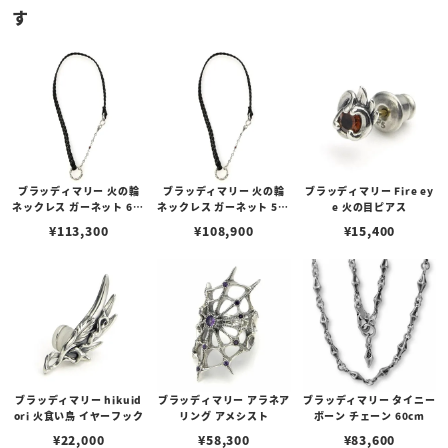
す
ブラッディマリー 火の輪
ブラッディマリー 火の輪
ブラッディマリー Fire ey
ネックレス ガーネット 60c
ネックレス ガーネット 50c
e 火の目ピアス
m
m
¥
113,300
¥
108,900
¥
15,400
ブラッディマリー hikuid
ブラッディマリー アラネア
ブラッディマリー タイニー
ori 火食い鳥 イヤーフック
リング アメシスト
ボーン チェーン 60cm
¥
22,000
¥
58,300
¥
83,600