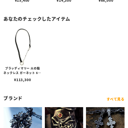
¥
15,400
¥
14,300
¥
66,000
ブスタークラスプ＆LTロ
ゴプレート
あなたのチェックしたアイテム
ブラッディマリー 火の輪
ネックレス ガーネット 60c
m
¥
113,300
ブランド
すべて見る