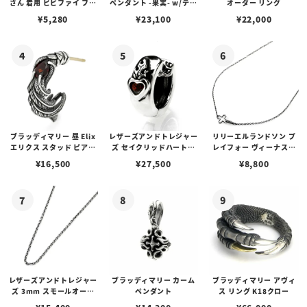
さん 着用 ビビファイ フー
ペンダント -果実- w/ティ
オーダー リング
プピアス
アフローライト
¥
5,280
¥
23,100
¥
22,000
ブラッディマリー 昼 Elix
レザーズアンドトレジャー
リリーエルランドソン プ
エリクス スタッド ピアス
ズ セイクリッドハートピ
レイフォー ヴィーナスチ
w/ガーネット
アス /ガーネット
ェーン / VENUS
¥
16,500
¥
27,500
¥
8,800
レザーズアンドトレジャー
ブラッディマリー カーム
ブラッディマリー アヴィ
ズ 3mm スモールオーバ
ペンダント
ス リング K18クロー
ルビーンズチェーン w/ロ