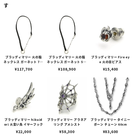
す
ブラッディマリー 火の輪
ブラッディマリー 火の輪
ブラッディマリー Fire ey
ネックレス ガーネット 70c
ネックレス ガーネット 50c
e 火の目ピアス
m
m
¥
117,700
¥
108,900
¥
15,400
ブラッディマリー hikuid
ブラッディマリー アラネア
ブラッディマリー タイニー
ori 火食い鳥 イヤーフック
リング アメシスト
ボーン チェーン 60cm
¥
22,000
¥
58,300
¥
83,600