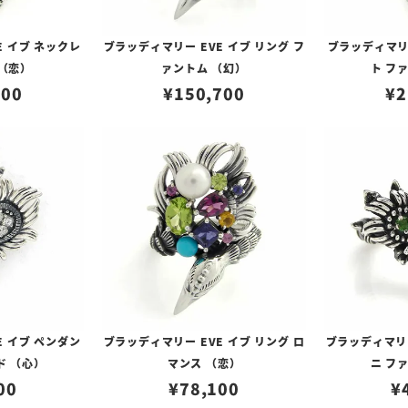
E イブ ネックレ
ブラッディマリー EVE イブ リング フ
ブラッディマリー
 （恋）
ァントム （幻）
ト フ
000
¥
150,700
¥
2
E イブ ペンダン
ブラッディマリー EVE イブ リング ロ
ブラッディマリー
ド （心）
マンス （恋）
ニ フ
00
¥
78,100
¥