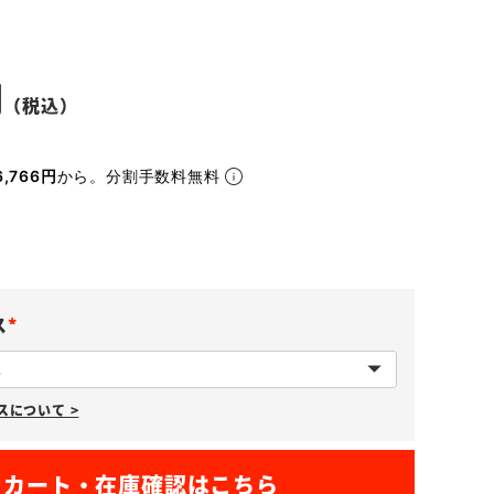
,766円
から。分割手数料無料
ス
(
必
について >
須
)