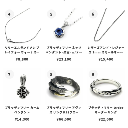
リリーエルランドソン プ
ブラッディマリー ネッリ
レザーズアンドトレジャー
レイフォー ヴィーナスチ
ペンダント -果実- w/ティ
ズ 3mm スモールオーバ
ェーン / VENUS
アフローライト
ルビーンズチェーン w/ロ
¥
8,800
¥
23,100
¥
15,400
ブスタークラスプ＆LTロ
ゴプレート
ブラッディマリー カーム
ブラッディマリー アヴィ
ブラッディマリー Order
ペンダント
ス リング K18クロー
オーダー リング
¥
14,300
¥
66,000
¥
22,000