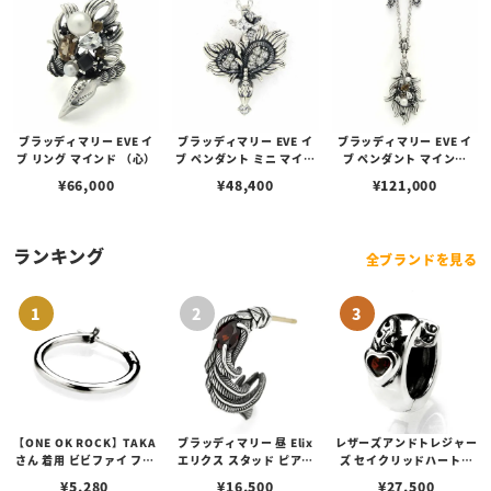
ブラッディマリー EVE イ
ブラッディマリー EVE イ
ブラッディマリー EVE イ
ブ リング マインド （心）
ブ ペンダント ミニ マイン
ブ ペンダント マインド
ド （心）
（心）
¥
66,000
¥
48,400
¥
121,000
ランキング
全ブランドを見る
【ONE OK ROCK】TAKA
ブラッディマリー 昼 Elix
レザーズアンドトレジャー
さん 着用 ビビファイ フー
エリクス スタッド ピアス
ズ セイクリッドハートピ
プピアス
w/ガーネット
アス /ガーネット
¥
5,280
¥
16,500
¥
27,500