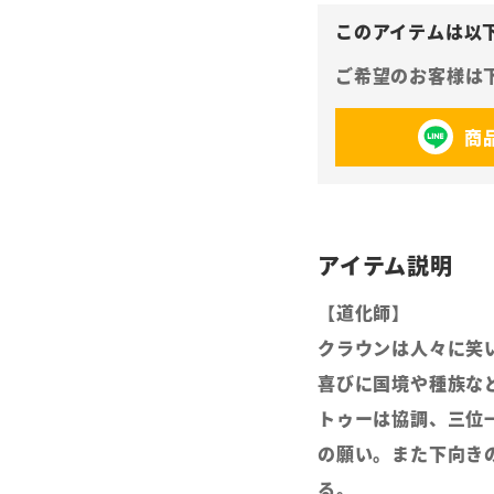
商
【道化師】
クラウンは人々に笑
喜びに国境や種族な
トゥーは協調、三位
の願い。また下向き
る。