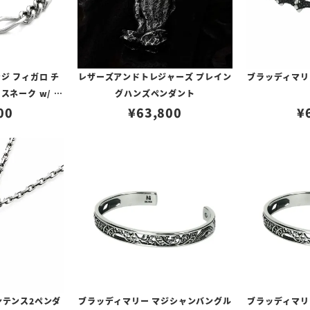
ジ フィガロ チ
レザーズアンドトレジャーズ プレイン
ブラッディマリ
 スネーク w/ ダ
グハンズペンダント
ド
00
¥
63,800
¥
ンテンス2ペンダ
ブラッディマリー マジシャンバングル
ブラッディマリ