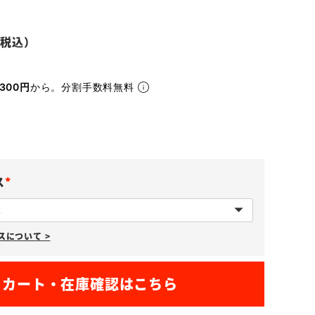
300円
から。分割手数料無料
ス
(
必
について >
須
)