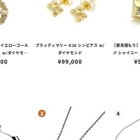
8イエローゴール
ブラッディマリー K18 シンピアス w/
【要見積もり
 w/ダイヤモン
ダイヤモンド
ジ シャイニー 
000
¥
99,000
¥
ダ