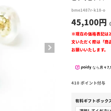
bme1487r-k18-o
45,100
なら
月々7,
410
ポイント付与
有料ギフトボック