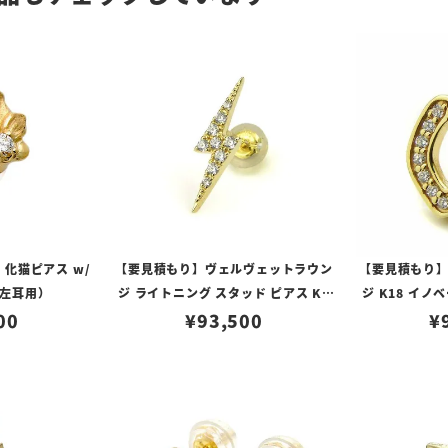
 化猫ピアス w/
【要見積もり】ヴェルヴェットラウン
【要見積もり
左耳用）
ジ ライトニング スタッド ピアス K1
ジ K18 イ
00
8/ダイヤモンド
¥
93,500
¥