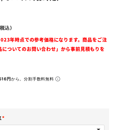
516円
から。分割手数料無料
ス
(