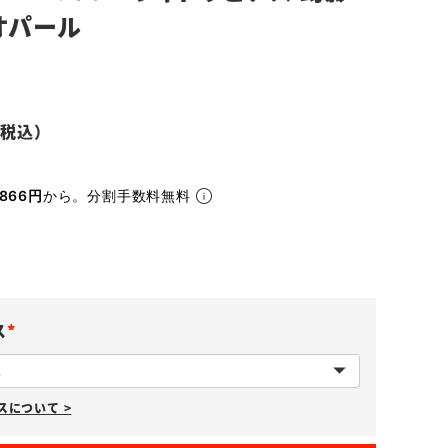
オパール
866円
から。分割手数料無料
ス
(
必
について >
須