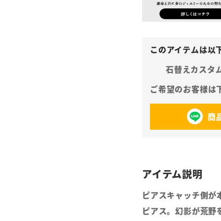
石替えカスタ
商
ピアスキャッチ側が
ピアス。幻影が荒野