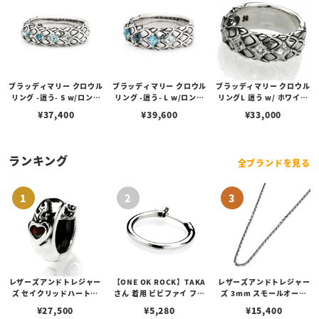
ブラッディマリー クロウル
ブラッディマリー クロウル
ブラッディマリー クロウル
リング -這う- S w/ロンド
リング -這う- L w/ロンド
リングL 這う w/ ホワイト
ンブルートパーズ/スカイ
ンブルートパーズ/スカイ
トパーズ
¥
37,400
¥
39,600
¥
33,000
ブルートパーズ/スイスブ
ブルートパーズ/スイスブ
ルートパーズ
ルートパーズ
ランキング
全ブランドを見る
レザーズアンドトレジャー
【ONE OK ROCK】TAKA
レザーズアンドトレジャー
ズ セイクリッドハートピ
さん 着用 ビビファイ フー
ズ 3mm スモールオーバ
アス /ガーネット
プピアス
ルビーンズチェーン w/ロ
¥
27,500
¥
5,280
¥
15,400
ブスタークラスプ＆LTロ