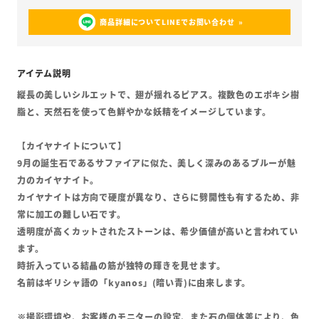
商品詳細についてLINEでお問い合わせ
縦長の美しいシルエットで、翅が揺れるピアス。複数色のエポキシ樹
脂と、天然石を使って色鮮やかな妖精をイメージしています。
【カイヤナイトについて】
9月の誕生石であるサファイアに似た、美しく深みのあるブルーが魅
力のカイヤナイト。
カイヤナイトは方向で硬度が異なり、さらに劈開性も有するため、非
常に加工の難しい石です。
透明度が高くカットされたストーンは、希少価値が高いと言われてい
ます。
時折入っている結晶の筋が独特の輝きを見せます。
名前はギリシャ語の「kyanos」(暗い青)に由来します。
※撮影環境や、お客様のモニターの設定、また石の個体差により、色