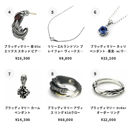
ゴプレート
ブラッディマリー 昼 Elix
リリーエルランドソン プ
ブラッディマリー ネッリ
エリクス スタッド ピアス
レイフォー ヴィーナスチ
ペンダント -果実- w/ティ
w/ガーネット
ェーン / VENUS
アフローライト
¥
16,500
¥
8,800
¥
23,100
ブラッディマリー カーム
ブラッディマリー アヴィ
ブラッディマリー Order
ペンダント
ス リング K18クロー
オーダー リング
¥
14,300
¥
66,000
¥
22,000