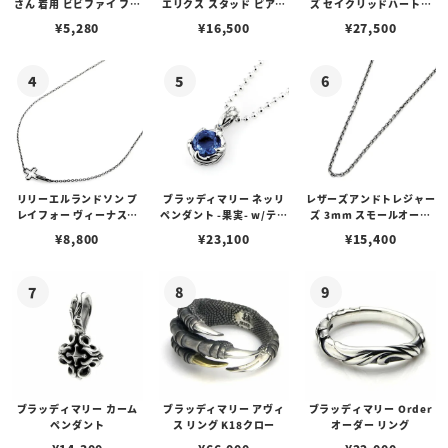
さん 着用 ビビファイ フー
エリクス スタッド ピアス
ズ セイクリッドハートピ
プピアス
w/ガーネット
アス /ガーネット
¥
5,280
¥
16,500
¥
27,500
リリーエルランドソン プ
ブラッディマリー ネッリ
レザーズアンドトレジャー
レイフォー ヴィーナスチ
ペンダント -果実- w/ティ
ズ 3mm スモールオーバ
ェーン / VENUS
アフローライト
ルビーンズチェーン w/ロ
¥
8,800
¥
23,100
¥
15,400
ブスタークラスプ＆LTロ
ゴプレート
ブラッディマリー カーム
ブラッディマリー アヴィ
ブラッディマリー Order
ペンダント
ス リング K18クロー
オーダー リング