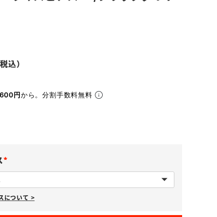
600円
から。分割手数料無料
ス
(
必
について >
須