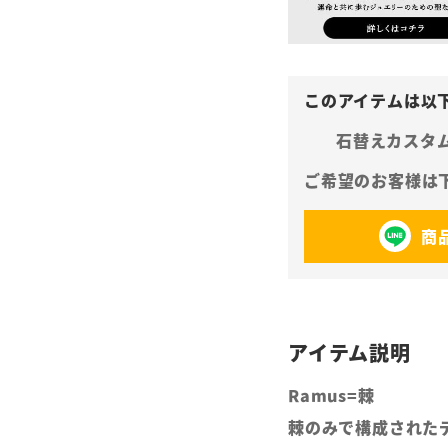
石替えカスタ
商
Ramus=棘
棘のみで構成された