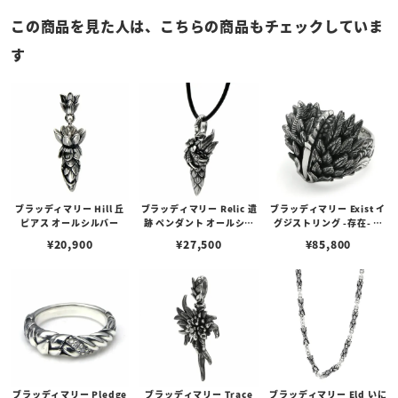
この商品を見た人は、こちらの商品もチェックしていま
す
ブラッディマリー Hill 丘
ブラッディマリー Relic 遺
ブラッディマリー Exist イ
ピアス オールシルバー
跡 ペンダント オールシル
グジストリング -存在- オ
バー
ールシルバー
¥
20,900
¥
27,500
¥
85,800
ブラッディマリー Pledge
ブラッディマリー Trace
ブラッディマリー Eld いに