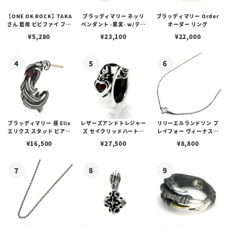
【ONE OK ROCK】TAKA
ブラッディマリー ネッリ
ブラッディマリー Order
さん 着用 ビビファイ フー
ペンダント -果実- w/ティ
オーダー リング
プピアス
アフローライト
¥
5,280
¥
23,100
¥
22,000
ブラッディマリー 昼 Elix
レザーズアンドトレジャー
リリーエルランドソン プ
エリクス スタッド ピアス
ズ セイクリッドハートピ
レイフォー ヴィーナスチ
w/ガーネット
アス /ガーネット
ェーン / VENUS
¥
16,500
¥
27,500
¥
8,800