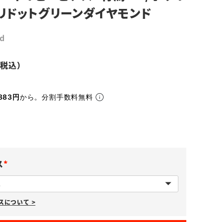
リドットグリーンダイヤモンド
d
883円
から。分割手数料無料
ス
(
必
について >
須