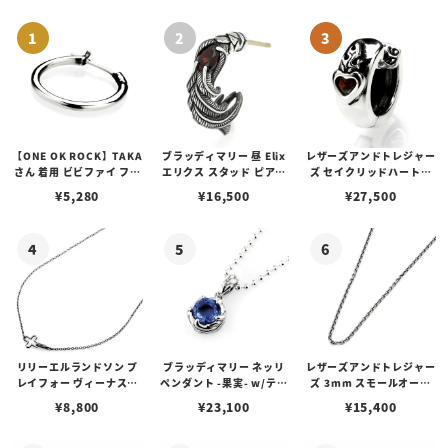
【ONE OK ROCK】TAKA
ブラッディマリー 昼 Elix
レザーズアンドトレジャー
さん 着用 ビビファイ フー
エリクス スタッド ピアス
ズ セイクリッドハートピ
プピアス
w/ガーネット
アス /ガーネット
¥
5,280
¥
16,500
¥
27,500
リリーエルランドソン プ
ブラッディマリー ネッリ
レザーズアンドトレジャー
レイフォー ヴィーナスチ
ペンダント -果実- w/ティ
ズ 3mm スモールオーバ
ェーン / VENUS
アフローライト
ルビーンズチェーン w/ロ
¥
8,800
¥
23,100
¥
15,400
ブスタークラスプ＆LTロ
ゴプレート