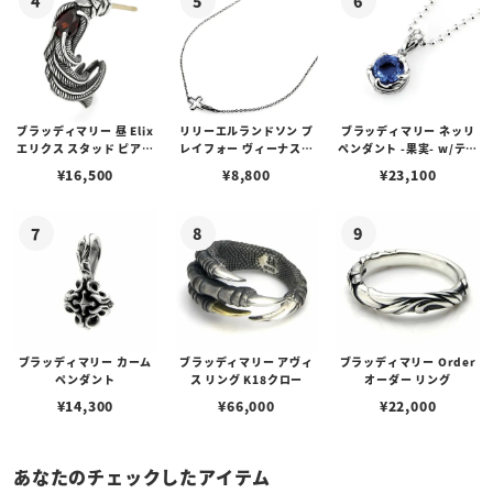
ブラッディマリー 昼 Elix
リリーエルランドソン プ
ブラッディマリー ネッリ
エリクス スタッド ピアス
レイフォー ヴィーナスチ
ペンダント -果実- w/ティ
w/ガーネット
ェーン / VENUS
アフローライト
¥
16,500
¥
8,800
¥
23,100
ブラッディマリー カーム
ブラッディマリー アヴィ
ブラッディマリー Order
ペンダント
ス リング K18クロー
オーダー リング
¥
14,300
¥
66,000
¥
22,000
あなたのチェックしたアイテム