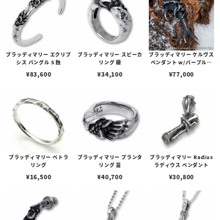
ブラッディマリー エクリプ
ブラッディマリー スピーカ
ブラッディマリー ケルヴス
シス バングル S 蝕
リング 穂
ペンダント w/パープルサ
ファイア/ブラックパール
¥
83,600
¥
34,100
¥
77,000
（淡水）
ブラッディマリー ペトラ
ブラッディマリー プランタ
ブラッディマリー Radius
リング
リング 苗
ラディウス ペンダント
¥
16,500
¥
40,700
¥
30,800