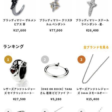
ブラッディマリー ゲルメン
ブラッディマリー クリスタ
ブラッディマリー ステール
ピアス 芽
ルム ペンダント
ラペンダント -星-
¥
17,600
¥
77,000
¥
26,400
ランキング
全ブランドを見る
レザーズアンドトレジャー
【ONE OK ROCK】TAKA
レザーズアンドトレジャー
ズ セイクリッドハートピ
さん 着用 ビビファイ フー
ズ 3mm スモールオーバ
アス /ガーネット
プピアス
ルビーンズチェーン w/ロ
¥
27,500
¥
5,280
¥
15,400
ブスタークラスプ＆LTロ
ゴプレート