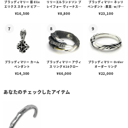
ブラッディマリー 昼 Elix
リリーエルランドソン プ
ブラッディマリー ネッリ
エリクス スタッド ピアス
レイフォー ヴィーナスチ
ペンダント -果実- w/ティ
w/ガーネット
ェーン / VENUS
アフローライト
¥
16,500
¥
8,800
¥
23,100
ブラッディマリー カーム
ブラッディマリー アヴィ
ブラッディマリー Order
ペンダント
ス リング K18クロー
オーダー リング
¥
14,300
¥
66,000
¥
22,000
あなたのチェックしたアイテム