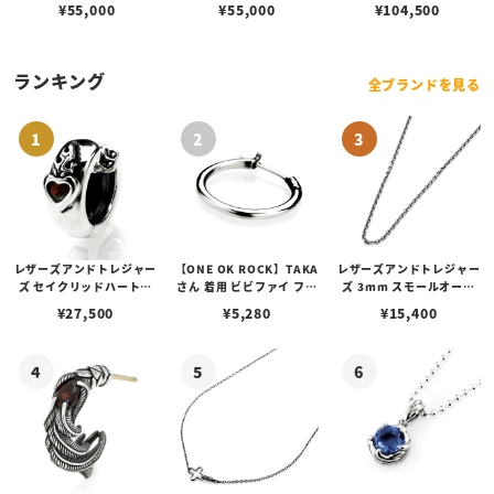
w/ダイヤモンド
ック 19cm
ト
¥
55,000
¥
55,000
¥
104,500
ランキング
全ブランドを見る
レザーズアンドトレジャー
【ONE OK ROCK】TAKA
レザーズアンドトレジャー
ズ セイクリッドハートピ
さん 着用 ビビファイ フー
ズ 3mm スモールオーバ
アス /ガーネット
プピアス
ルビーンズチェーン w/ロ
¥
27,500
¥
5,280
¥
15,400
ブスタークラスプ＆LTロ
ゴプレート